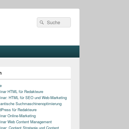
Search
Search
for:
n
e
nar HTML für Redakteure
nar: HTML für SEO und Web-Marketing
antische Suchmaschinenoptimierung
Press für Redakteure
nar Online-Marketing
inar Web Content Management
nar: Content Strategie und Content