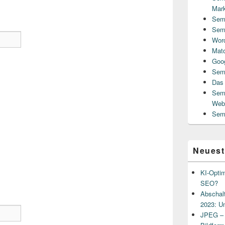
Mark
Semi
Semi
Word
Mat
Goog
Sem
Das 
Semi
Weba
Semi
Neuest
KI-Optim
SEO?
Abschalt
2023: U
JPEG – e