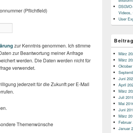
Bildform
DSGVO-R
fonnummer (Pflichtfeld)
Videos,
User Ex
Beitra
lärung
zur Kenntnis genommen. Ich stimme
Daten zur Beantwortung meiner Anfrage
März 20
eichert werden. Die Daten werden nicht für
März 20
Oktober
frage verwendet.
Septemb
Juni 20
lligung jederzeit für die Zukunft per E-Mail
April 20
rrufen.
März 20
Juli 201
Mai 201
den.
Juni 20
März 20
Februar
esondere Themenwünsche
Januar 