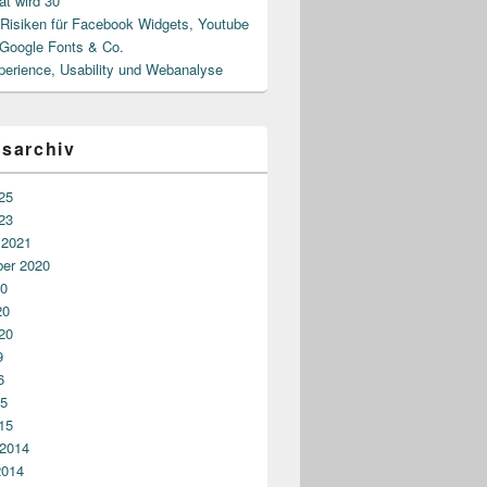
at wird 30
isiken für Facebook Widgets, Youtube
 Google Fonts & Co.
perience, Usability und Webanalyse
gsarchiv
25
23
 2021
er 2020
20
20
20
9
6
15
15
 2014
2014