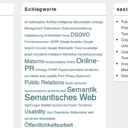
Schlagworte
east
Publ
AI-Optimization
Artificial Intelligence
Besuchstiefe
Change
Pre
Management
Datenschutz
Datenschutzerklärung
DSGVO
Tou
Digitalisierung
Drittanbieter-Tools
Cor
Fremdressourcen
GDPR
Google Analytics
Google
Unt
Search Console
Google Webmaster Tools
knowledge
Qual
graph
Künstliche Intelligenz
Marketing
marketing konzept
Tou
Online-
Matomo
Nutzererlebnis
Online
Imp
PR
Med
ontology
OTMR
Paywall
permissive strukturen
Dat
permissive web usability
Print
Privacy Statement
Public Relations
Recht
semantic
Semantik
communications
semantic web
Semantisches Web
Spirit Legal
Statistik
tourism and travel
Tourismus
Usability
User Experience
Webanalyse
web
semantics
Webstatistik
Öffentlichkeitsarbeit