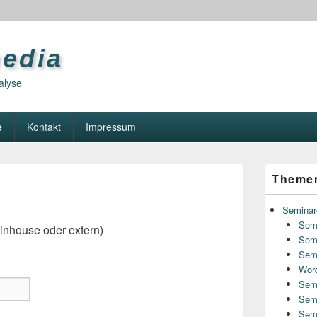
media
alyse
e
Kontakt
Impressum
Primary
Theme
Sidebar
Widget
Area
Seminar
Semi
inhouse oder extern)
Semi
Sem
Word
Semi
Sem
Semi