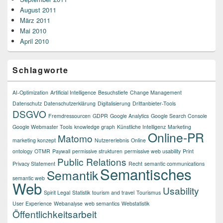
August 2011
März 2011
Mai 2010
April 2010
Schlagworte
AI-Optimization
Artificial Intelligence
Besuchstiefe
Change Management
Datenschutz
Datenschutzerklärung
Digitalisierung
Drittanbieter-Tools
DSGVO
Fremdressourcen
GDPR
Google Analytics
Google Search Console
Google Webmaster Tools
knowledge graph
Künstliche Intelligenz
Marketing
Online-PR
Matomo
marketing konzept
Nutzererlebnis
Online
ontology
OTMR
Paywall
permissive strukturen
permissive web usability
Print
Public Relations
Privacy Statement
Recht
semantic communications
Semantisches
Semantik
semantic web
Web
Usability
Spirit Legal
Statistik
tourism and travel
Tourismus
User Experience
Webanalyse
web semantics
Webstatistik
Öffentlichkeitsarbeit