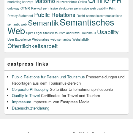
Matomo
marketing konzept
Nutzererlebnis
Online
ontology
OTMR
Paywall
permissive strukturen
permissive web usability
Print
Public Relations
Privacy Statement
Recht
semantic communications
Semantisches
Semantik
semantic web
Web
Usability
Spirit Legal
Statistik
tourism and travel
Tourismus
User Experience
Webanalyse
web semantics
Webstatistik
Öffentlichkeitsarbeit
eastpress links
Public Relations für Reisen und Tourismus
Pressemeldungen und
Reportagen aus dem Tourismus-Bereich
Corporate Philosophy
Seite über Unternehmensphilosophie
Quality in Travel
Certificates for Travel and Tourism
Impressum
Impressum von Eastpress Media
Datenschuzterklärung