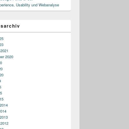
perience, Usability und Webanalyse
gsarchiv
25
23
 2021
er 2020
20
20
20
9
6
15
15
 2014
2014
 2013
 2012