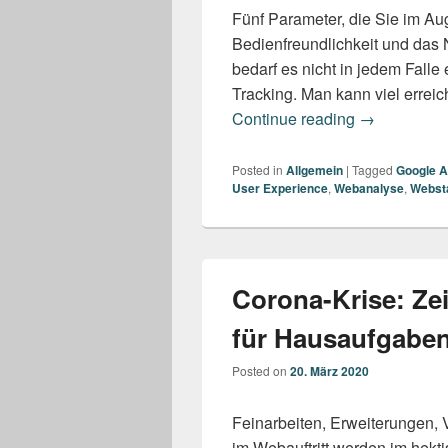
Fünf Parameter, die Sie im Au
Bedienfreundlichkeit und das 
bedarf es nicht in jedem Fall
Tracking. Man kann viel errei
User Experi
Continue reading
→
Posted in
Allgemein
|
Tagged
Google A
User Experience
,
Webanalyse
,
Websta
Corona-Krise: Zei
für Hausaufgabe
Posted on
20. März 2020
Feinarbeiten, Erweiterungen,
im Webauftritt werden im hekt