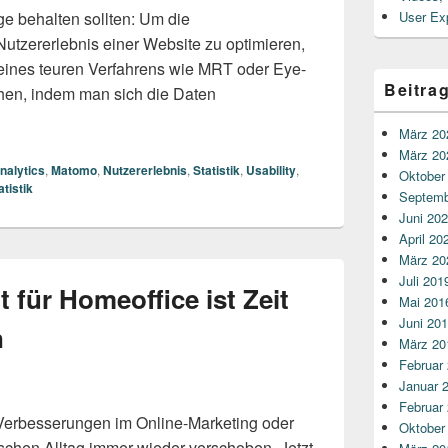
ge behalten sollten: Um die
User Ex
Nutzererlebnis einer Website zu optimieren,
e eines teuren Verfahrens wie MRT oder Eye-
Beitra
chen, indem man sich die Daten
ence, Usability und Webanalyse
März 20
März 20
nalytics
,
Matomo
,
Nutzererlebnis
,
Statistik
,
Usability
,
Oktober
tistik
Septemb
Juni 20
April 20
März 20
Juli 201
t für Homeoffice ist Zeit
Mai 201
Juni 20
n
März 20
Februar
Januar 
Februar
 Verbesserungen im Online-Marketing oder
Oktober
ischen Alltag immer wieder verschoben. Jetzt