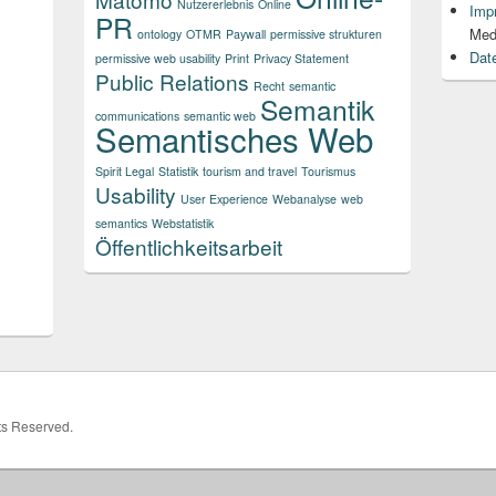
Nutzererlebnis
Online
Imp
PR
Med
ontology
OTMR
Paywall
permissive strukturen
Dat
permissive web usability
Print
Privacy Statement
Public Relations
Recht
semantic
Semantik
communications
semantic web
Semantisches Web
Spirit Legal
Statistik
tourism and travel
Tourismus
Usability
User Experience
Webanalyse
web
semantics
Webstatistik
Öffentlichkeitsarbeit
hts Reserved.