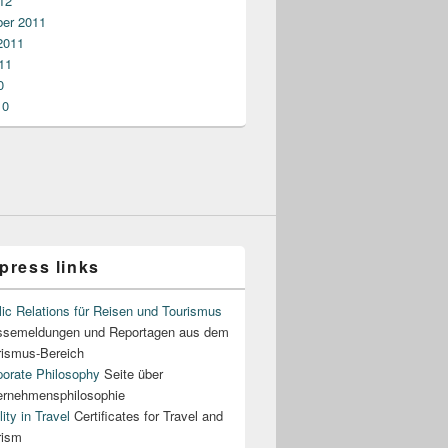
12
er 2011
2011
11
en
0
10
press links
ic Relations für Reisen und Tourismus
ssemeldungen und Reportagen aus dem
rismus-Bereich
porate Philosophy
Seite über
ernehmensphilosophie
ity in Travel
Certificates for Travel and
rism