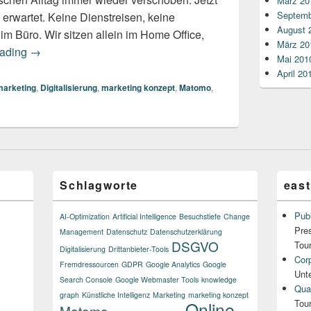
März 20
Septemb
s erwartet. Keine Dienstreisen, keine
August 
m Büro. Wir sitzen allein im Home Office,
März 20
Corona-Krise: Zeit für Homeoffice ist Zeit für Hausaufgab
eading
→
Mai 201
April 20
marketing
,
Digitalisierung
,
marketing konzept
,
Matomo
,
Schlagworte
east
Publ
AI-Optimization
Artificial Intelligence
Besuchstiefe
Change
Pre
Management
Datenschutz
Datenschutzerklärung
DSGVO
Tou
Digitalisierung
Drittanbieter-Tools
Cor
Fremdressourcen
GDPR
Google Analytics
Google
Unt
Search Console
Google Webmaster Tools
knowledge
Qual
graph
Künstliche Intelligenz
Marketing
marketing konzept
Tou
Online-
Matomo