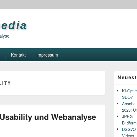
media
alyse
e
Kontakt
Impressum
Primary
Neuest
Sidebar
LITY
Widget
Area
KI-Optim
SEO?
Abschalt
2023: U
 Usability und Webanalyse
JPEG – e
Bildform
DSGVO-R
Videos,