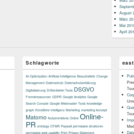
März 20
Septemb
August 
März 20
Mai 201
April 20
Schlagworte
east
Publ
AI-Optimization
Artificial Intelligence
Besuchstiefe
Change
Pre
Management
Datenschutz
Datenschutzerklärung
DSGVO
Tou
Digitalisierung
Drittanbieter-Tools
Cor
Fremdressourcen
GDPR
Google Analytics
Google
Unt
Search Console
Google Webmaster Tools
knowledge
Qual
graph
Künstliche Intelligenz
Marketing
marketing konzept
Tou
Online-
Matomo
Nutzererlebnis
Online
Imp
PR
Med
ontology
OTMR
Paywall
permissive strukturen
Dat
permissive web usability
Print
Privacy Statement