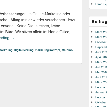
User Ex
 Verbesserungen im Online-Marketing oder
ischen Alltag immer wieder verschoben. Jetzt
Beitra
s erwartet. Keine Dienstreisen, keine
m Büro. Wir sitzen allein im Home Office,
März 20
Corona-Krise: Zeit für Homeoffice ist Zeit für Hausaufgab
März 20
eading
→
Oktober
Septemb
marketing
,
Digitalisierung
,
marketing konzept
,
Matomo
,
Juni 20
April 20
März 20
Juli 201
Mai 201
Juni 20
März 20
Februar
Januar 
Februar
Oktober