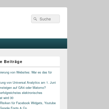
Search
Search
for:
e Beiträge
ierung von Websites: War es das für
ung von Universal Analytics am 1. Juni
msteigen auf GA4 oder Matomo?
rfolgreichstes elektronisches
at wird 30
isiken für Facebook Widgets, Youtube
 Google Fonts & Co.