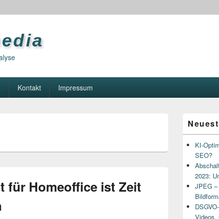
media
alyse
e
Kontakt
Impressum
Primary
Neuest
Sidebar
Widget
Area
KI-Optim
SEO?
Abschalt
2023: U
t für Homeoffice ist Zeit
JPEG – e
Bildform
n
DSGVO-R
Videos,