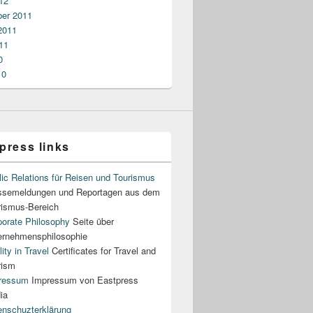
12
er 2011
2011
11
0
10
press links
ic Relations für Reisen und Tourismus
ssemeldungen und Reportagen aus dem
rismus-Bereich
porate Philosophy
Seite über
ernehmensphilosophie
ity in Travel
Certificates for Travel and
rism
ressum
Impressum von Eastpress
ia
enschuzterklärung