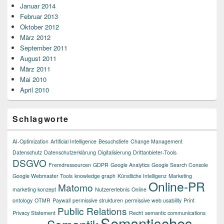
Januar 2014
Februar 2013
Oktober 2012
März 2012
September 2011
August 2011
März 2011
Mai 2010
April 2010
Schlagworte
AI-Optimization
Artificial Intelligence
Besuchstiefe
Change Management
Datenschutz
Datenschutzerklärung
Digitalisierung
Drittanbieter-Tools
DSGVO
Fremdressourcen
GDPR
Google Analytics
Google Search Console
Google Webmaster Tools
knowledge graph
Künstliche Intelligenz
Marketing
Online-PR
Matomo
marketing konzept
Nutzererlebnis
Online
ontology
OTMR
Paywall
permissive strukturen
permissive web usability
Print
Public Relations
Privacy Statement
Recht
semantic communications
Semantisches