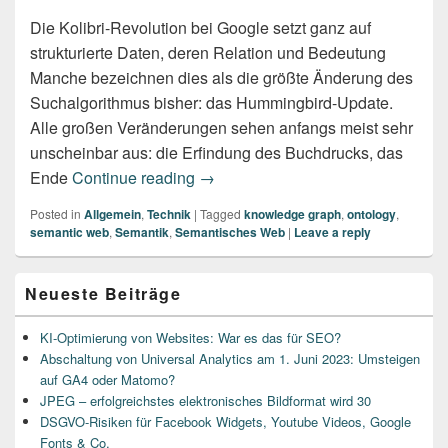
Die Kolibri-Revolution bei Google setzt ganz auf
strukturierte Daten, deren Relation und Bedeutung
Manche bezeichnen dies als die größte Änderung des
Suchalgorithmus bisher: das Hummingbird-Update.
Alle großen Veränderungen sehen anfangs meist sehr
unscheinbar aus: die Erfindung des Buchdrucks, das
Google legt den Schalter um: quan
Ende
Continue reading
→
Posted in
Allgemein
,
Technik
|
Tagged
knowledge graph
,
ontology
,
semantic web
,
Semantik
,
Semantisches Web
|
Leave a reply
Primary
Neueste Beiträge
Sidebar
Widget
Area
KI-Optimierung von Websites: War es das für SEO?
Abschaltung von Universal Analytics am 1. Juni 2023: Umsteigen
auf GA4 oder Matomo?
JPEG – erfolgreichstes elektronisches Bildformat wird 30
DSGVO-Risiken für Facebook Widgets, Youtube Videos, Google
Fonts & Co.