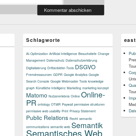
Schlagworte
east
Publ
AI-Optimization
Artificial Intelligence
Besuchstiefe
Change
Pre
Management
Datenschutz
Datenschutzerklärung
DSGVO
Tou
Digitalisierung
Drittanbieter-Tools
Cor
Fremdressourcen
GDPR
Google Analytics
Google
Unt
Search Console
Google Webmaster Tools
knowledge
Qual
graph
Künstliche Intelligenz
Marketing
marketing konzept
Tou
Online-
Matomo
Nutzererlebnis
Online
Imp
PR
Med
ontology
OTMR
Paywall
permissive strukturen
Dat
permissive web usability
Print
Privacy Statement
Public Relations
Recht
semantic
Semantik
communications
semantic web
Semantisches Web