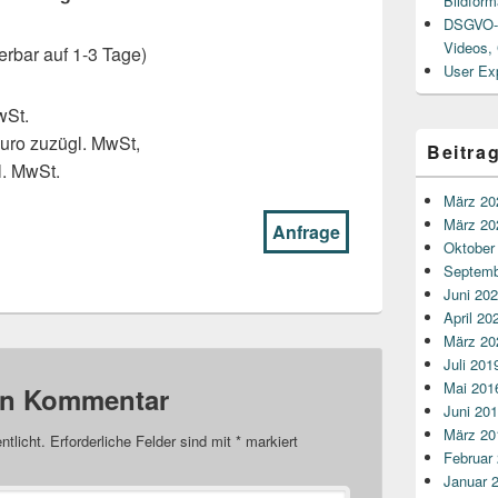
Bildform
DSGVO-R
Videos,
erbar auf 1-3 Tage)
User Ex
wSt.
uro zuzügl. MwSt,
Beitra
l. MwSt.
März 20
März 20
Anfrage
Oktober
Septemb
Juni 20
April 20
März 20
Juli 201
Mai 201
nen Kommentar
Juni 20
März 20
ntlicht.
Erforderliche Felder sind mit
*
markiert
Februar
Januar 