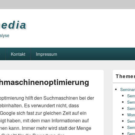
media
alyse
e
Kontakt
Impressum
Primary
Theme
Sidebar
hmaschinenoptimierung
Widget
Area
Seminar
Semi
timierung hilft den Suchmaschinen bei der
Semi
binhalten. Es verwundert nicht, dass
Sem
oogle sich fast zur gleichen Zeit auf ein
Word
igt haben, mit dem man Informationen auf
Semi
nen kann. Immer mehr wird statt der Menge
Sem
Semi