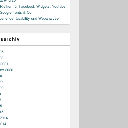
at wird 30
isiken für Facebook Widgets, Youtube
 Google Fonts & Co.
perience, Usability und Webanalyse
gsarchiv
25
23
 2021
er 2020
20
20
20
9
6
15
15
 2014
2014