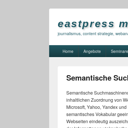
eastpress 
journalismus, content strategie, weban
Primary
Home
Angebote
Seminar
menu
Semantische Suc
Semantische Suchmaschinenop
inhaltlichen Zuordnung von We
Microsoft, Yahoo, Yandex und G
semantisches Vokabular geein
Webseiten eindeutig auszeich