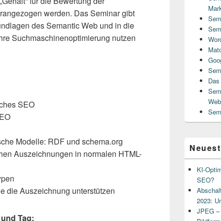
 „Gehalt“ für die Bewertung der
Mark
rangezogen werden. Das Seminar gibt
Semi
rundlagen des Semantic Web und in die
Semi
 Ihre Suchmaschinenoptimierung nutzen
Word
Mat
Goog
Sem
Das 
Semi
Weba
sches SEO
Semi
SEO
sche Modelle: RDF und schema.org
Neuest
chen Auszeichnungen in normalen HTML-
KI-Optim
ypen
SEO?
e die Auszeichnung unterstützen
Abschalt
2023: U
JPEG – e
 und Tag: