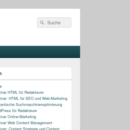
Search
Search
for:
n
e
nar HTML für Redakteure
nar: HTML für SEO und Web-Marketing
antische Suchmaschinenoptimierung
Press für Redakteure
nar Online-Marketing
inar Web Content Management
nar: Content Strategie und Content